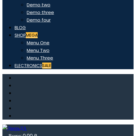
Demo two
Demo three
Demo four
BLOG
SHOP
MEGA
Menu One
Menu Two
Menu Three
ELECTRONICS
SALE
Всего:
0,00
₽