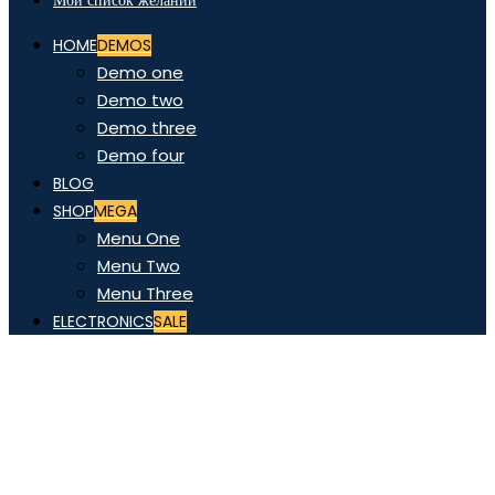
Мой список желаний
HOME
DEMOS
Demo one
Demo two
Demo three
Demo four
BLOG
SHOP
MEGA
Menu One
Menu Two
Menu Three
ELECTRONICS
SALE