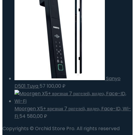
Sanyo
D501 Tuya
57 100,00
₽
Moorgen X5+ врезная 7 ригелей, видео, Face-ID, Wi-
Fi
54 580,00
₽
Copyrights © Orchid Store Pro. All rights reserved