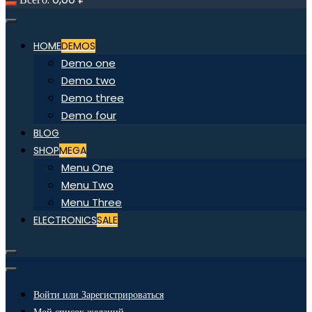
HOME
DEMOS
Demo one
Demo two
Demo three
Demo four
BLOG
SHOP
MEGA
Menu One
Menu Two
Menu Three
ELECTRONICS
SALE
Войти или Зарегистрироваться