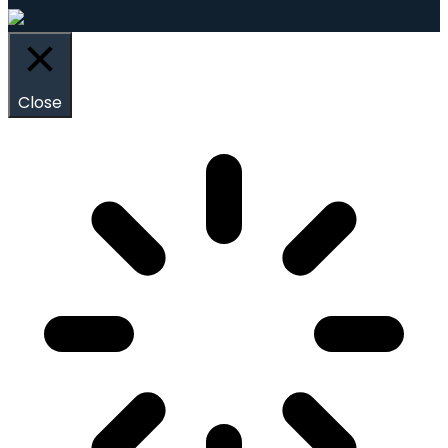
Close