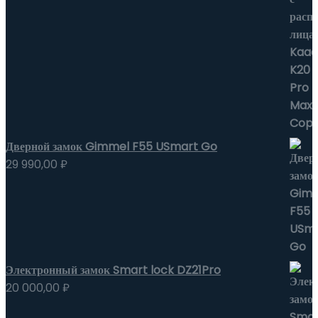
Дверной замок Gimmel F55 USmart Go
29 990,00
₽
Электронный замок Smart lock DZ21Pro
20 000,00
₽