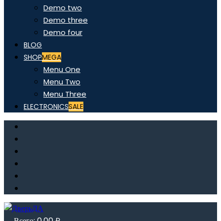
Demo two
Demo three
Demo four
BLOG
SHOP
MEGA
Menu One
Menu Two
Menu Three
ELECTRONICS
SALE
Всего:
0,00
₽