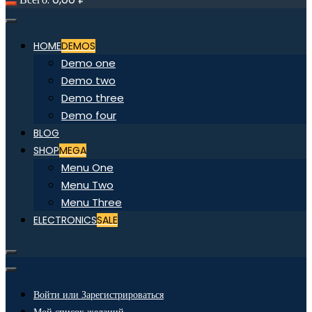
HOME
DEMOS
Demo one
Demo two
Demo three
Demo four
BLOG
SHOP
MEGA
Menu One
Menu Two
Menu Three
ELECTRONICS
SALE
Войти или Зарегистрироваться