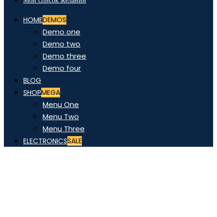
Мой список желаний
HOME
DEMOS
Demo one
Demo two
Demo three
Demo four
BLOG
SHOP
MEGA
Menu One
Menu Two
Menu Three
ELECTRONICS
SALE