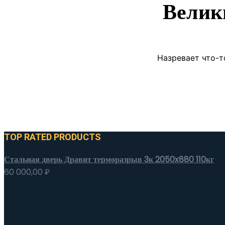
Велик
Назревает что-т
TOP RATED PRODUCTS
Стальная дверь Дравит терморазрыв 3к 2050x880 110кг
60 000,00
₽