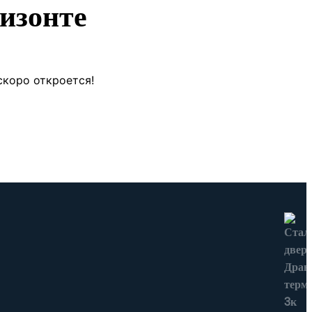
изонте
скоро откроется!