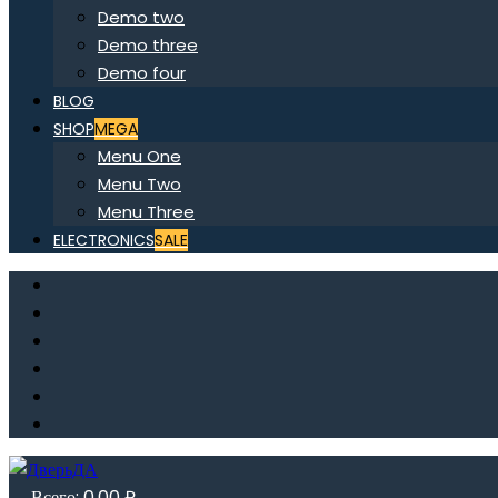
Demo two
Demo three
Demo four
BLOG
SHOP
MEGA
Menu One
Menu Two
Menu Three
ELECTRONICS
SALE
Всего:
0,00
₽