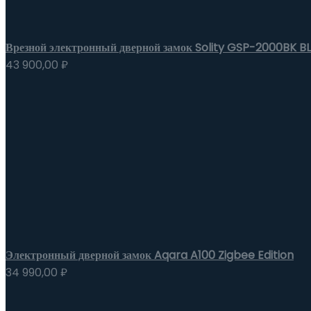
Врезной электронный дверной замок Solity GSP-2000BK B
43 900,00
₽
Электронный дверной замок Aqara A100 Zigbee Edition
34 990,00
₽