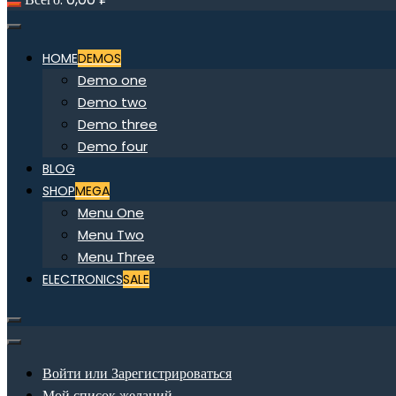
HOME
DEMOS
Demo one
Demo two
Demo three
Demo four
BLOG
SHOP
MEGA
Menu One
Menu Two
Menu Three
ELECTRONICS
SALE
Войти или Зарегистрироваться
Мой список желаний