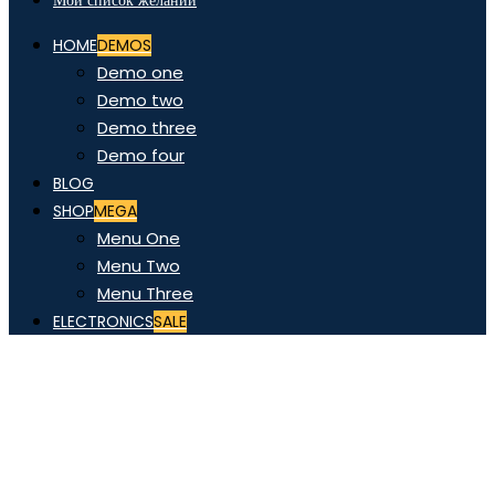
Мой список желаний
HOME
DEMOS
Demo one
Demo two
Demo three
Demo four
BLOG
SHOP
MEGA
Menu One
Menu Two
Menu Three
ELECTRONICS
SALE