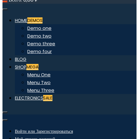
HOME
DEMOS
Demo one
Demo two
Demo three
Demo four
BLOG
SHOP
MEGA
Menu One
Menu Two
Menu Three
ELECTRONICS
SALE
Войти или Зарегистрироваться