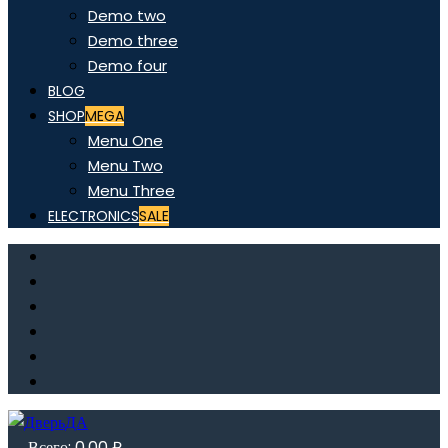
Demo two
Demo three
Demo four
BLOG
SHOP
MEGA
Menu One
Menu Two
Menu Three
ELECTRONICS
SALE
Всего:
0,00
₽