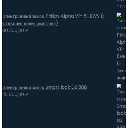
Электронный замок Philips Alpha VP-5HBWS (с
функцией видеодомофона)
80 300,00
₽
Электронный замок Smart lock DZ 888
25 000,00
₽