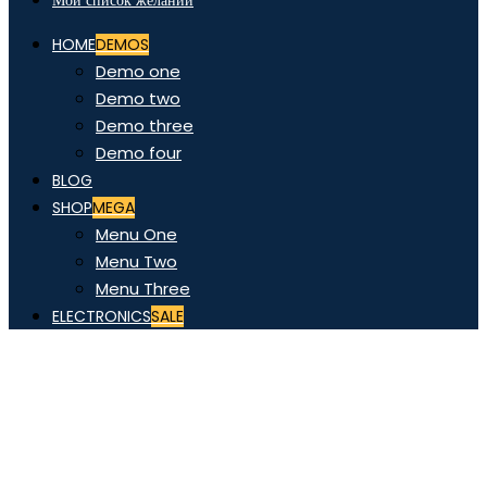
Мой список желаний
HOME
DEMOS
Demo one
Demo two
Demo three
Demo four
BLOG
SHOP
MEGA
Menu One
Menu Two
Menu Three
ELECTRONICS
SALE