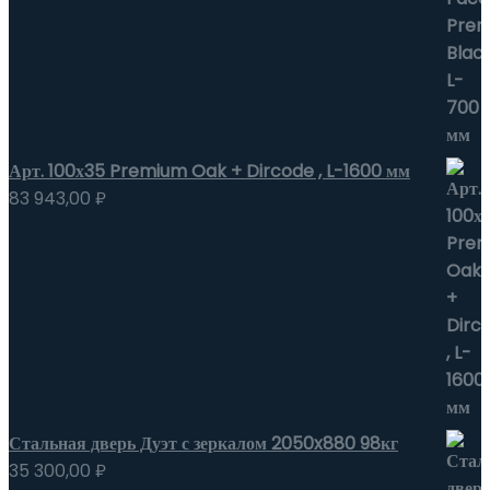
Арт. 100х35 Premium Oak + Dircode , L-1600 мм
83 943,00
₽
Стальная дверь Дуэт с зеркалом 2050x880 98кг
35 300,00
₽