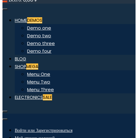
HOME
DEMOS
Demo one
Demo two
Demo three
Demo four
BLOG
SHOP
MEGA
Menu One
Menu Two
Menu Three
ELECTRONICS
SALE
Войти или Зарегистрироваться