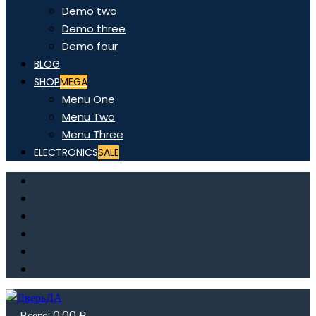
Demo two
Demo three
Demo four
BLOG
SHOP
MEGA
Menu One
Menu Two
Menu Three
ELECTRONICS
SALE
Всего:
0,00
₽