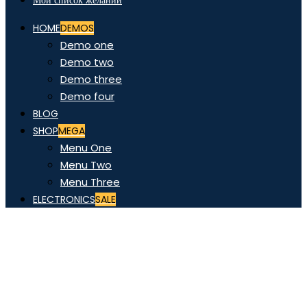
Мой список желаний
HOME
DEMOS
Demo one
Demo two
Demo three
Demo four
BLOG
SHOP
MEGA
Menu One
Menu Two
Menu Three
ELECTRONICS
SALE