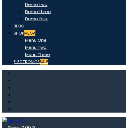
Demo two
Demo three
Demo four
BLOG
SHOP
MEGA
Menu One
Menu Two
Menu Three
ELECTRONICS
SALE
Всего:
0,00
₽