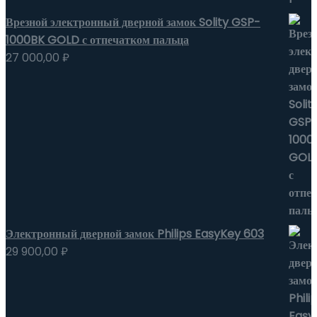
Врезной электронный дверной замок Solity GSP-
1000BK GOLD с отпечатком пальца
27 000,00
₽
Электронный дверной замок Philips EasyKey 603
29 900,00
₽