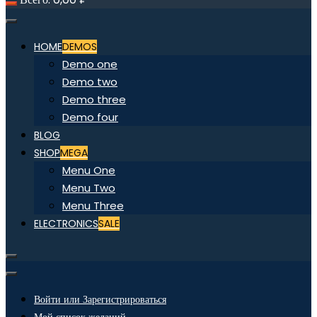
HOME
DEMOS
Demo one
Demo two
Demo three
Demo four
BLOG
SHOP
MEGA
Menu One
Menu Two
Menu Three
ELECTRONICS
SALE
Войти или Зарегистрироваться