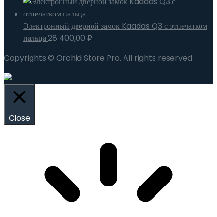
Электронный дверной замок Kaadas Q3 с отпечатком
пальца
28 400,00
₽
Copyrights © Orchid Store Pro. All rights reserved
Close