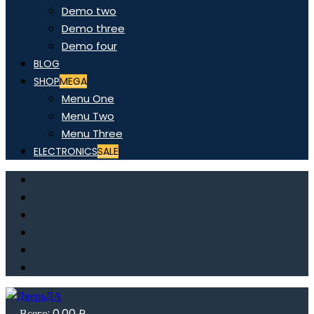
Demo two
Demo three
Demo four
BLOG
SHOP
MEGA
Menu One
Menu Two
Menu Three
ELECTRONICS
SALE
Всего:
0,00
₽