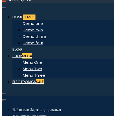
HOME
DEMOS
Demo one
Demo two
Demo three
Demo four
BLOG
SHOP
MEGA
Menu One
Menu Two
Menu Three
ELECTRONICS
SALE
Войти или Зарегистрироваться