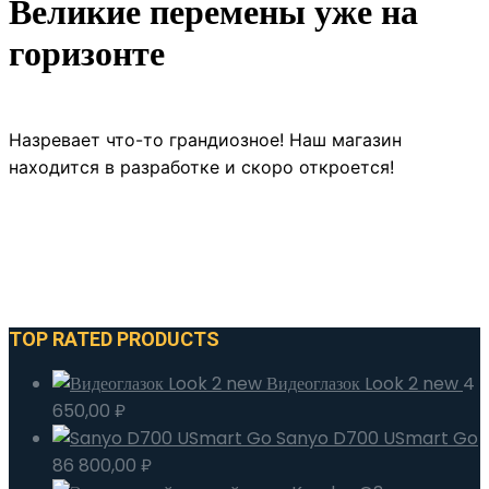
Великие перемены уже на
горизонте
Назревает что-то грандиозное! Наш магазин
находится в разработке и скоро откроется!
TOP RATED PRODUCTS
Видеоглазок Look 2 new
4
650,00
₽
Sanyo D700 USmart Go
86 800,00
₽