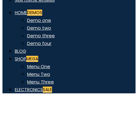
Мой список желаний
HOME
DEMOS
Demo one
Demo two
Demo three
Demo four
BLOG
SHOP
MEGA
Menu One
Menu Two
Menu Three
ELECTRONICS
SALE