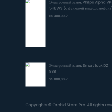
Электронный замок Philips Alpha VP
5HBWS (с функцией видеодомофона
80 300,00
₽
Электронный замок Smart lock DZ
888
25 000,00
₽
Copyrights © Orchid Store Pro. All rights re