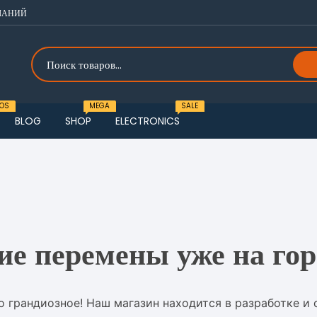
ЛАНИЙ
OS
MEGA
SALE
BLOG
SHOP
ELECTRONICS
o one
u One
o two
u Two
o three
u Three
ие перемены уже на гор
o four
о грандиозное! Наш магазин находится в разработке и 