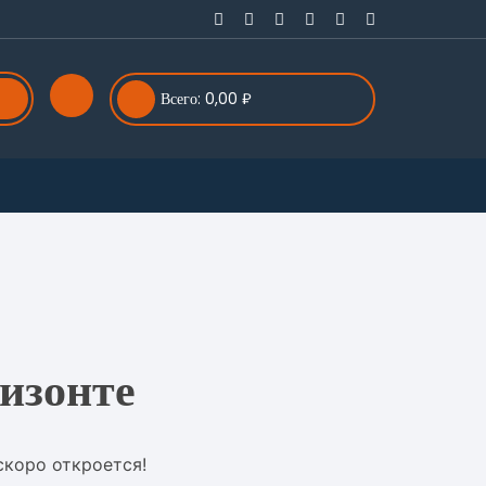
Всего:
0,00
₽
изонте
скоро откроется!