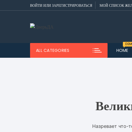
Перейти
ВОЙТИ ИЛИ ЗАРЕГИСТРИРОВАТЬСЯ
МОЙ СПИСОК ЖЕ
к
содержимому
DEM
ALL CATEGORIES
HOME
Dem
Men
Dem
Men
Dem
Men
Велик
Dem
Назревает что-т