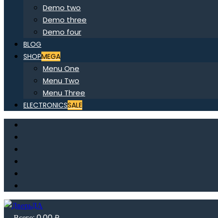
Demo two
Demo three
Demo four
BLOG
SHOP
MEGA
Menu One
Menu Two
Menu Three
ELECTRONICS
SALE
Всего:
0,00
₽