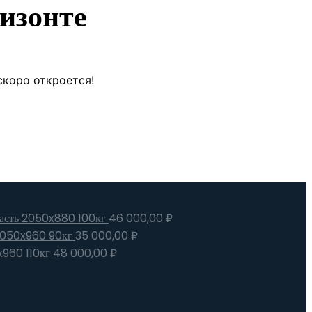
изонте
скоро откроется!
 часть 2050x880 100кг
46 000,00
₽
 2050x960 90кг
35 000,00
₽
x960 110кг
48 000,00
₽