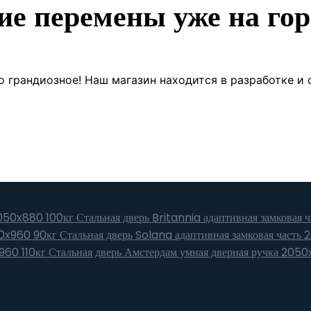
ие перемены уже на гор
о грандиозное! Наш магазин находится в разработке и 
Стальная дверь Britannia адаптивная замковая
Стальная дверь Solana адаптивная замковая часть
Стальная дверь Амстердам умная дверная ручка 2050