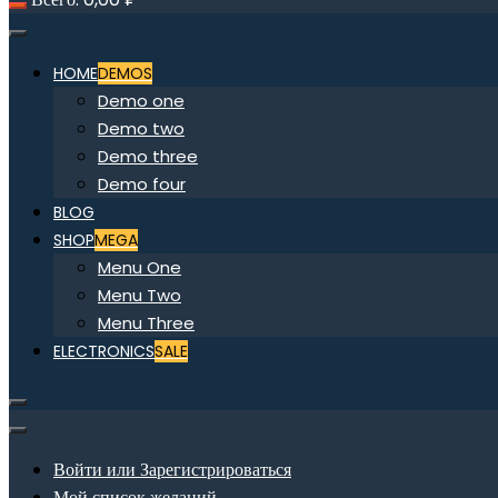
HOME
DEMOS
Demo one
Demo two
Demo three
Demo four
BLOG
SHOP
MEGA
Menu One
Menu Two
Menu Three
ELECTRONICS
SALE
Войти или Зарегистрироваться
Мой список желаний