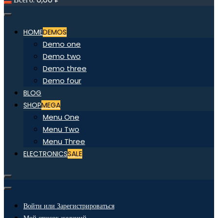
HOME
DEMOS
Demo one
Demo two
Demo three
Demo four
BLOG
SHOP
MEGA
Menu One
Menu Two
Menu Three
ELECTRONICS
SALE
Войти или Зарегистрироваться