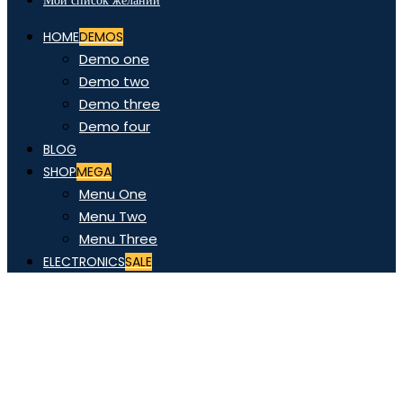
Мой список желаний
HOME
DEMOS
Demo one
Demo two
Demo three
Demo four
BLOG
SHOP
MEGA
Menu One
Menu Two
Menu Three
ELECTRONICS
SALE