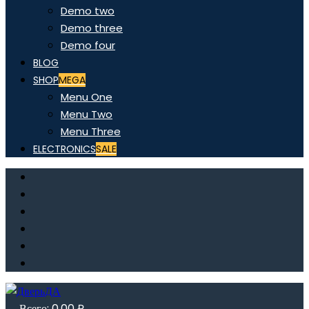
Demo two
Demo three
Demo four
BLOG
SHOP
MEGA
Menu One
Menu Two
Menu Three
ELECTRONICS
SALE
Всего:
0,00
₽