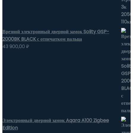
Врезной электронный дверной замок Solity GSP-
2000BK BLACK с отпечатком пальца
43 900,00
₽
Электронный дверной замок Aqara A100 Zigbee
Edition