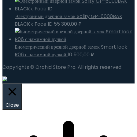
Электронный дверной замок Solity GP-6000BAK
BLACK с Face ID
55 300,00
₽
Биометрический врезной дверной замок Smart lock
R06 с нажимной ручкой
10 500,00
₽
Copyrights © Orchid Store Pro. All rights reserved
Close