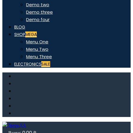
Demo two
Demo three
Demo four
BLOG
SHOP
MEGA
Menu One
Menu Two
Menu Three
ELECTRONICS
SALE
Всего:
0,00
₽