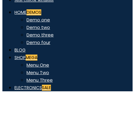
Мой список желаний
HOME
DEMOS
Demo one
Demo two
Demo three
Demo four
BLOG
SHOP
MEGA
Menu One
Menu Two
Menu Three
ELECTRONICS
SALE