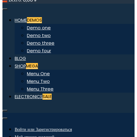
HOME
DEMOS
Demo one
Demo two
Demo three
Demo four
BLOG
SHOP
MEGA
Menu One
Menu Two
Menu Three
ELECTRONICS
SALE
Войти или Зарегистрироваться