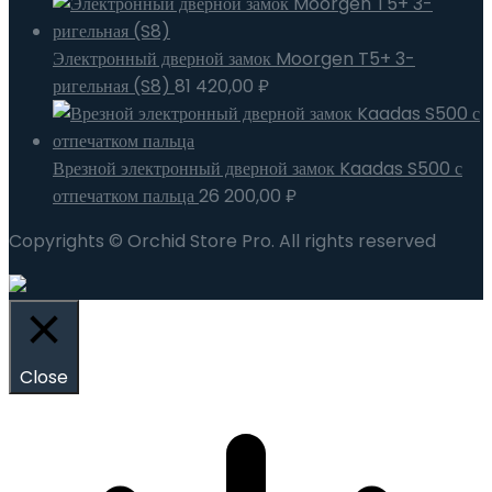
Электронный дверной замок Moorgen T5+ 3-
ригельная (S8)
81 420,00
₽
Врезной электронный дверной замок Kaadas S500 с
отпечатком пальца
26 200,00
₽
Copyrights © Orchid Store Pro. All rights reserved
Close