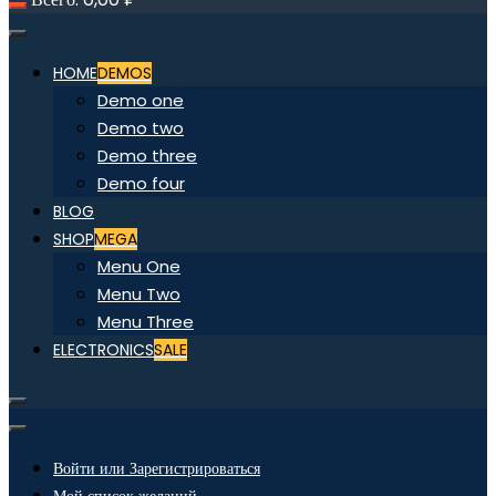
HOME
DEMOS
Demo one
Demo two
Demo three
Demo four
BLOG
SHOP
MEGA
Menu One
Menu Two
Menu Three
ELECTRONICS
SALE
Войти или Зарегистрироваться