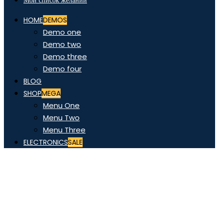
Мой список желаний
HOME
DEMOS
Demo one
Demo two
Demo three
Demo four
BLOG
SHOP
MEGA
Menu One
Menu Two
Menu Three
ELECTRONICS
SALE