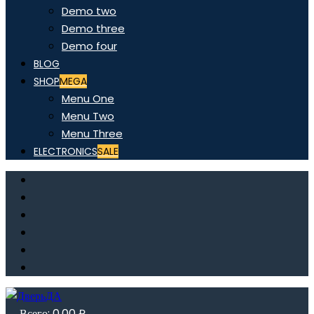
Demo two
Demo three
Demo four
BLOG
SHOP
MEGA
Menu One
Menu Two
Menu Three
ELECTRONICS
SALE
Всего:
0,00
₽