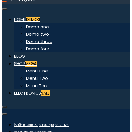
HOME
DEMOS
Demo one
Demo two
Demo three
Demo four
BLOG
SHOP
MEGA
Menu One
Menu Two
Menu Three
ELECTRONICS
SALE
Войти или Зарегистрироваться