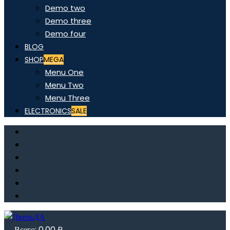
Demo two
Demo three
Demo four
BLOG
SHOP
MEGA
Menu One
Menu Two
Menu Three
ELECTRONICS
SALE
Всего:
0,00
₽