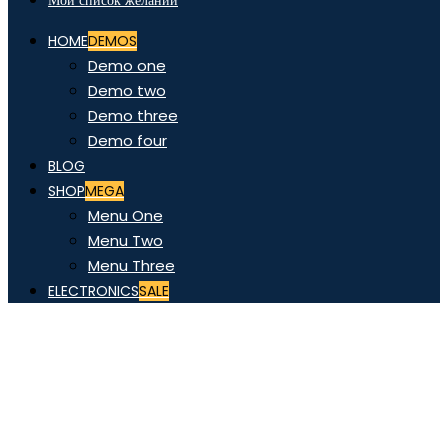
Мой список желаний
HOME
DEMOS
Demo one
Demo two
Demo three
Demo four
BLOG
SHOP
MEGA
Menu One
Menu Two
Menu Three
ELECTRONICS
SALE