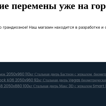
ие перемены уже на гор
о грандиозное! Наш магазин находится в разработке и 
Стальная дверь Бастион с зеркалом биоме
Стальная дверь Vegas биометрическ
Стальная дверь Макс 3D с зеркалом Smar