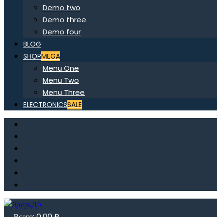
Demo two
Demo three
Demo four
BLOG
SHOP
MEGA
Menu One
Menu Two
Menu Three
ELECTRONICS
SALE
Всего:
0,00
₽