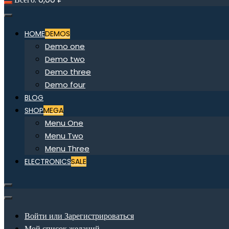
HOME
DEMOS
Demo one
Demo two
Demo three
Demo four
BLOG
SHOP
MEGA
Menu One
Menu Two
Menu Three
ELECTRONICS
SALE
Войти или Зарегистрироваться
Мой список желаний