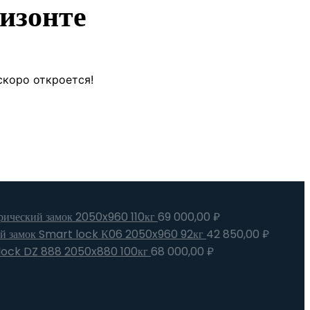
изонте
скоро откроется!
трический замок 2050x960 110кг
69 000,00
₽
ий замок Smart lock К06 2050x960 92кг
42 850,00
₽
t lock DZ 888 2050x880 100кг
68 000,00
₽