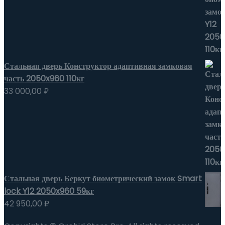
Стальная дверь Конструктор адаптивная замковая
часть 2050x960 110кг
33 000,00
₽
Стальная дверь Беркут биометрический замок Smart
lock Y12 2050x960 59кг
42 950,00
₽