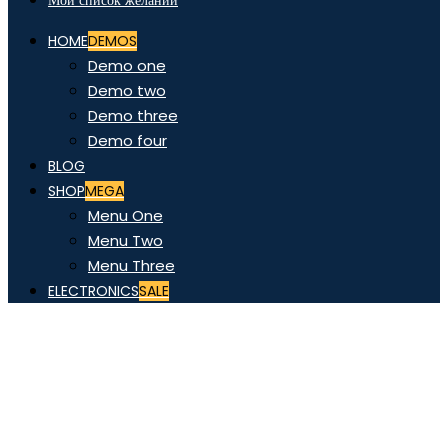
Мой список желаний
HOME
DEMOS
Demo one
Demo two
Demo three
Demo four
BLOG
SHOP
MEGA
Menu One
Menu Two
Menu Three
ELECTRONICS
SALE