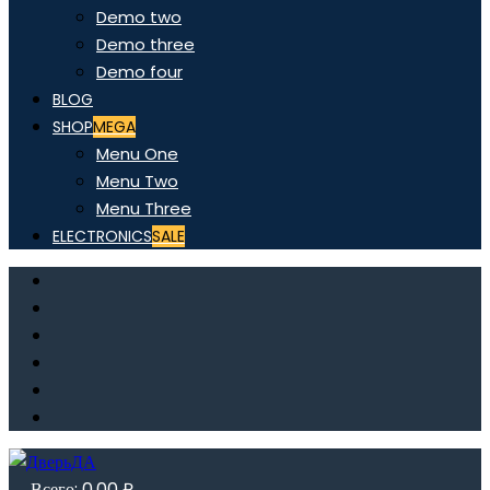
Demo two
Demo three
Demo four
BLOG
SHOP
MEGA
Menu One
Menu Two
Menu Three
ELECTRONICS
SALE
Всего:
0,00
₽