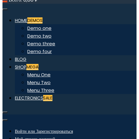
HOME
DEMOS
Demo one
Demo two
Demo three
Demo four
BLOG
SHOP
MEGA
Menu One
Menu Two
Menu Three
ELECTRONICS
SALE
Войти или Зарегистрироваться