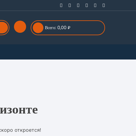
Всего:
0,00
₽
изонте
скоро откроется!