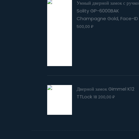
Умный дверной замок с ручко
Solity GP-6000BAK
Champagne Gold, Face-ID
500,00
₽
Дверной замок Gimmel K12
TTLock
18 200,00
₽