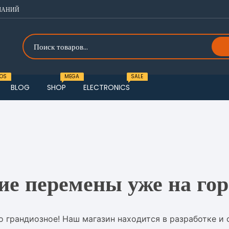
ЛАНИЙ
OS
MEGA
SALE
BLOG
SHOP
ELECTRONICS
o one
u One
o two
u Two
o three
u Three
ие перемены уже на гор
o four
о грандиозное! Наш магазин находится в разработке и 