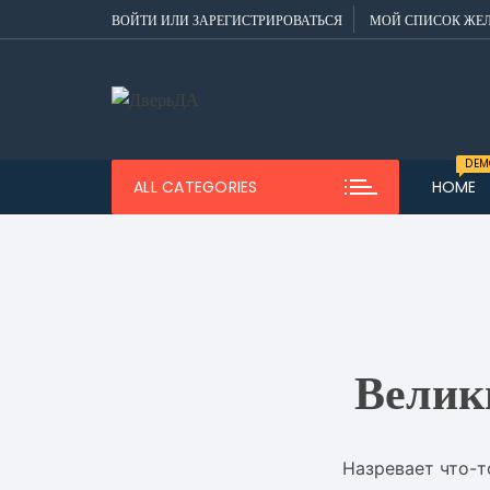
Перейти
ВОЙТИ ИЛИ ЗАРЕГИСТРИРОВАТЬСЯ
МОЙ СПИСОК ЖЕ
к
содержимому
DEM
ALL CATEGORIES
HOME
Dem
Men
Dem
Men
Dem
Men
Велик
Dem
Назревает что-т