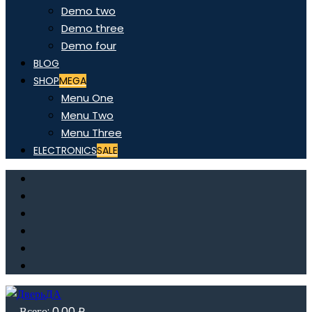
Demo two
Demo three
Demo four
BLOG
SHOP
MEGA
Menu One
Menu Two
Menu Three
ELECTRONICS
SALE
Всего:
0,00
₽