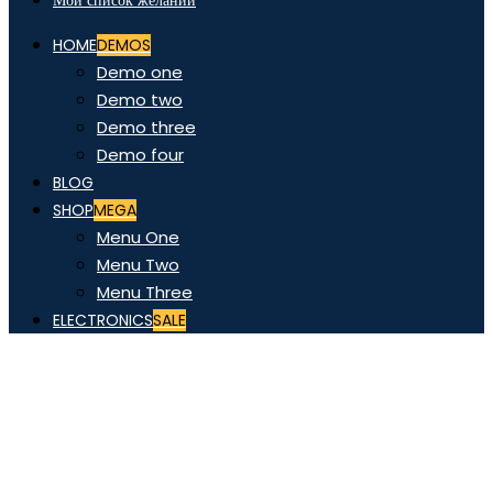
Мой список желаний
HOME
DEMOS
Demo one
Demo two
Demo three
Demo four
BLOG
SHOP
MEGA
Menu One
Menu Two
Menu Three
ELECTRONICS
SALE