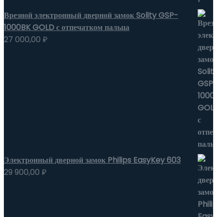
Врезной электронный дверной замок Solity GSP-
1000BK GOLD с отпечатком пальца
27 000,00
₽
Электронный дверной замок Philips EasyKey 603
29 900,00
₽