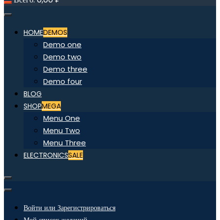
HOME
DEMOS
Demo one
Demo two
Demo three
Demo four
BLOG
SHOP
MEGA
Menu One
Menu Two
Menu Three
ELECTRONICS
SALE
Войти или Зарегистрироваться