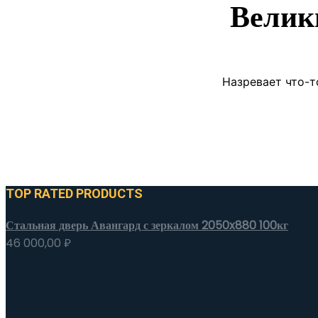
Велик
Назревает что-т
TOP RATED PRODUCTS
Стальная дверь Авангард с зеркалом 2050x880 100кг
46 000,00
₽