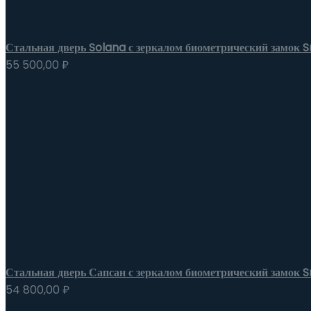
Стальная дверь Solana с зеркалом биометрический замок
55 500,00
₽
Стальная дверь Сапсан с зеркалом биометрический замок 
54 800,00
₽