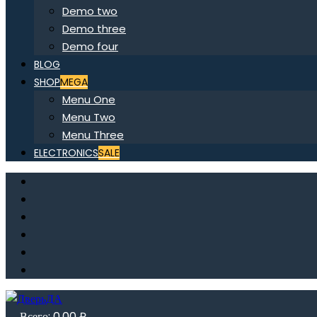
Demo two
Demo three
Demo four
BLOG
SHOP
MEGA
Menu One
Menu Two
Menu Three
ELECTRONICS
SALE
Всего:
0,00
₽