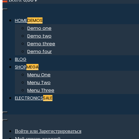
HOME
DEMOS
Demo one
Demo two
Demo three
Demo four
BLOG
SHOP
MEGA
Menu One
Menu Two
Menu Three
ELECTRONICS
SALE
Войти или Зарегистрироваться
Мой список желаний