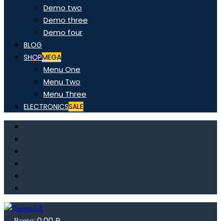
Demo two
Demo three
Demo four
BLOG
SHOP
MEGA
Menu One
Menu Two
Menu Three
ELECTRONICS
SALE
Всего:
0,00
₽