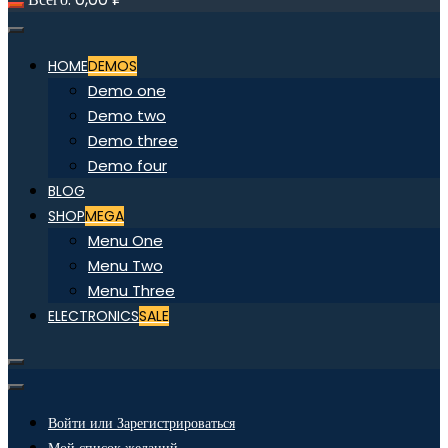
HOME
DEMOS
Demo one
Demo two
Demo three
Demo four
BLOG
SHOP
MEGA
Menu One
Menu Two
Menu Three
ELECTRONICS
SALE
Войти или Зарегистрироваться