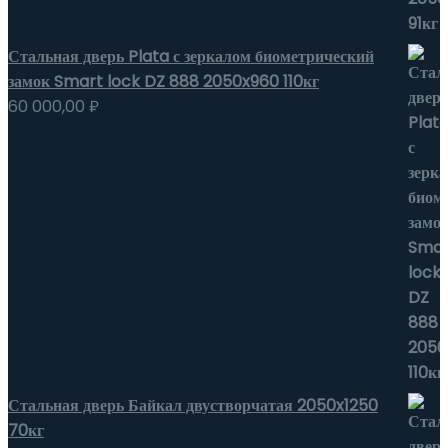
Стальная дверь Plata с зеркалом биометрический
замок Smart lock DZ 888 2050x960 110кг
60 000,00
₽
Стальная дверь Байкал двустворчатая 2050x1250
70кг