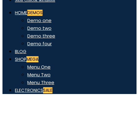
Мой список желаний
HOME
DEMOS
Demo one
Demo two
Demo three
Demo four
BLOG
SHOP
MEGA
Menu One
Menu Two
Menu Three
ELECTRONICS
SALE