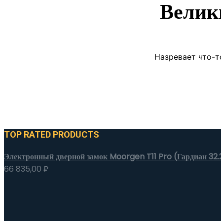
Велик
Назревает что-т
TOP RATED PRODUCTS
Электронный дверной замок Moorgen T11 Pro (Гардиан 32.
66 835,00
₽