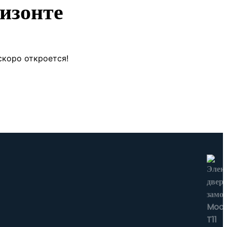
изонте
скоро откроется!