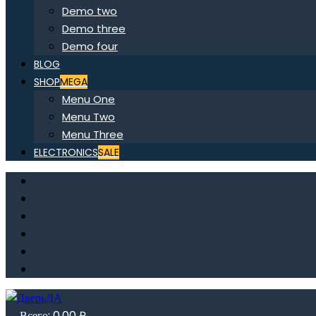
Demo two
Demo three
Demo four
BLOG
SHOP
MEGA
Menu One
Menu Two
Menu Three
ELECTRONICS
SALE
Всего:
0,00
₽