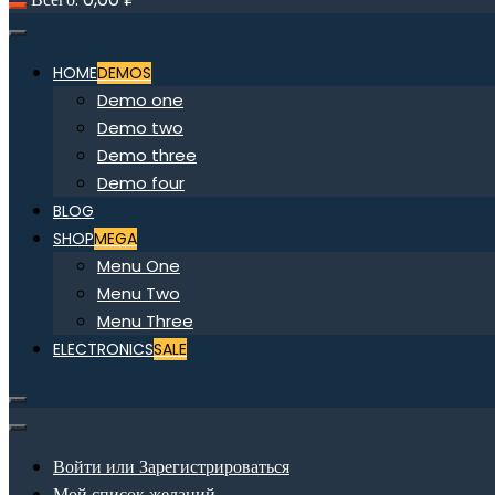
HOME
DEMOS
Demo one
Demo two
Demo three
Demo four
BLOG
SHOP
MEGA
Menu One
Menu Two
Menu Three
ELECTRONICS
SALE
Войти или Зарегистрироваться
Мой список желаний