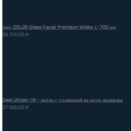
Арт. 125х35 Glass Facet Premium White, L-700 мм
58 370,00
₽
Desi Utopic Ok - мотор с установкой на шток цилиндра
27 000,00
₽