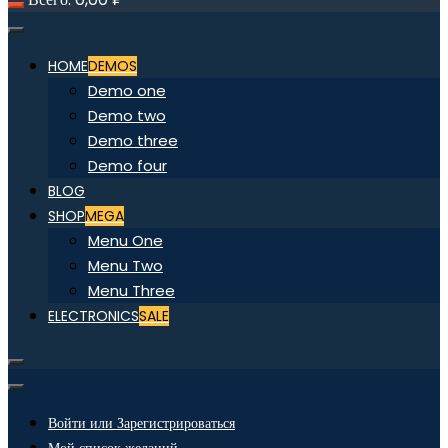
HOME
DEMOS
Demo one
Demo two
Demo three
Demo four
BLOG
SHOP
MEGA
Menu One
Menu Two
Menu Three
ELECTRONICS
SALE
Войти или Зарегистрироваться