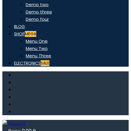
Demo two
Demo three
Demo four
BLOG
SHOP
MEGA
Menu One
Menu Two
Menu Three
ELECTRONICS
SALE
Всего:
0,00
₽