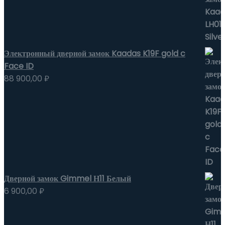
Электронный дверной замок Kaadas K19F gold c
Face ID
88 900,00
₽
Дверной замок Gimmel Н11 Белый
6 900,00
₽