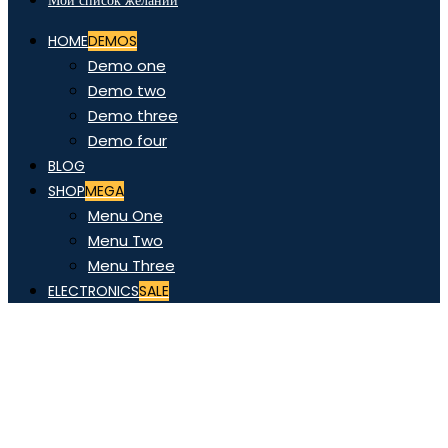
Мой список желаний
HOME
DEMOS
Demo one
Demo two
Demo three
Demo four
BLOG
SHOP
MEGA
Menu One
Menu Two
Menu Three
ELECTRONICS
SALE