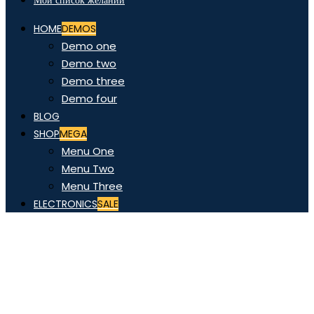
Мой список желаний
HOME
DEMOS
Demo one
Demo two
Demo three
Demo four
BLOG
SHOP
MEGA
Menu One
Menu Two
Menu Three
ELECTRONICS
SALE