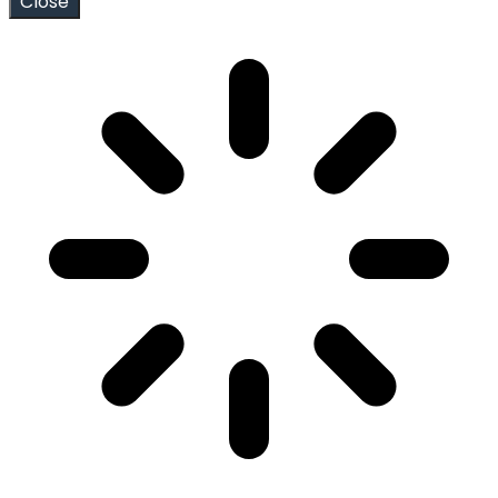
Close