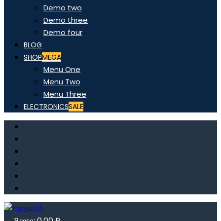
Demo two
Demo three
Demo four
BLOG
SHOP
MEGA
Menu One
Menu Two
Menu Three
ELECTRONICS
SALE
Всего:
0,00
₽