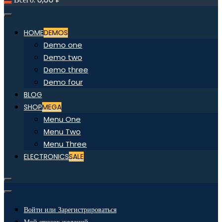
HOME
DEMOS
Demo one
Demo two
Demo three
Demo four
BLOG
SHOP
MEGA
Menu One
Menu Two
Menu Three
ELECTRONICS
SALE
Войти или Зарегистрироваться