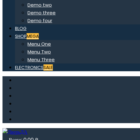
Demo two
Demo three
Demo four
BLOG
SHOP
MEGA
Menu One
Menu Two
Menu Three
ELECTRONICS
SALE
Всего:
0,00
₽