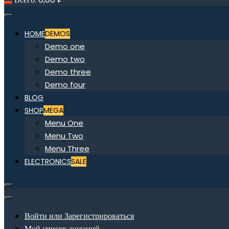
HOME
DEMOS
Demo one
Demo two
Demo three
Demo four
BLOG
SHOP
MEGA
Menu One
Menu Two
Menu Three
ELECTRONICS
SALE
Войти или Зарегистрироваться
Мой список желаний