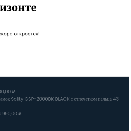
изонте
скоро откроется!
00,00
₽
замок Solity GSP-2000BK BLACK с отпечатком пальца
43
4 990,00
₽