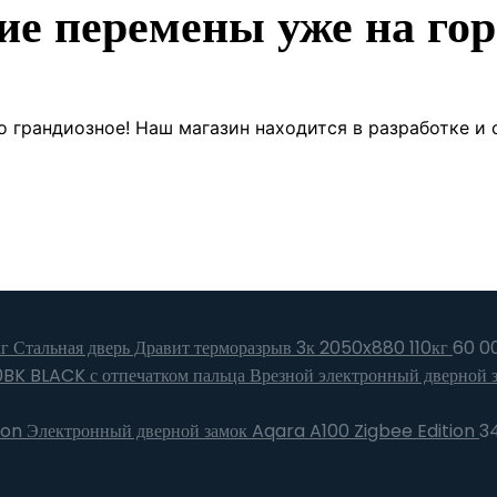
ие перемены уже на гор
о грандиозное! Наш магазин находится в разработке и 
Стальная дверь Дравит терморазрыв 3к 2050x880 110кг
60 0
Врезной электронный дверной 
Электронный дверной замок Aqara A100 Zigbee Edition
3