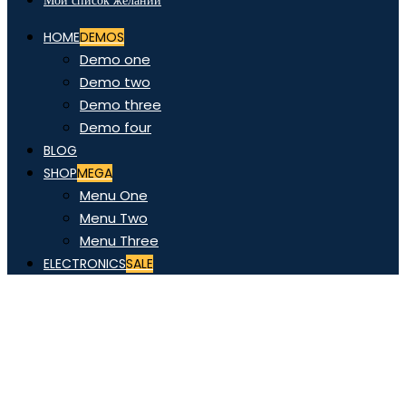
Мой список желаний
HOME
DEMOS
Demo one
Demo two
Demo three
Demo four
BLOG
SHOP
MEGA
Menu One
Menu Two
Menu Three
ELECTRONICS
SALE