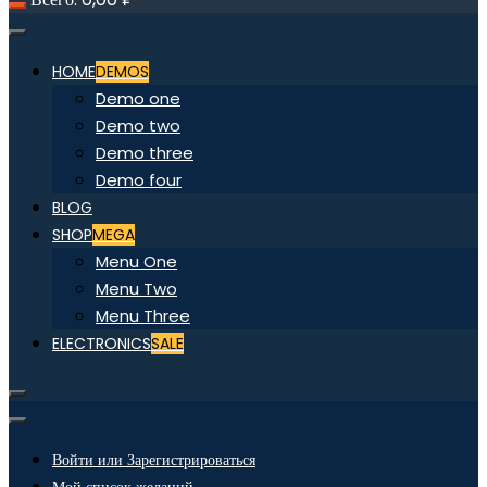
HOME
DEMOS
Demo one
Demo two
Demo three
Demo four
BLOG
SHOP
MEGA
Menu One
Menu Two
Menu Three
ELECTRONICS
SALE
Войти или Зарегистрироваться