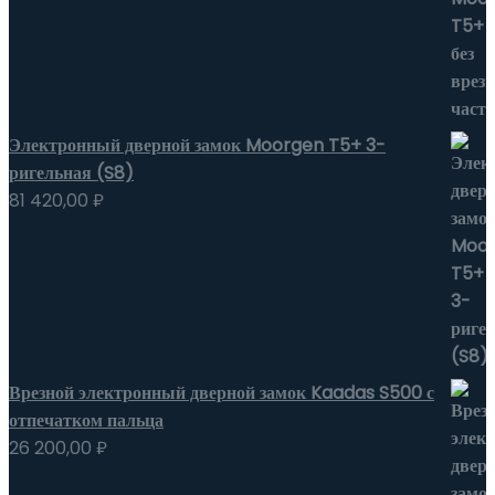
Электронный дверной замок Moorgen T5+ 3-
ригельная (S8)
81 420,00
₽
Врезной электронный дверной замок Kaadas S500 с
отпечатком пальца
26 200,00
₽