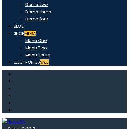
Demo two
Demo three
Demo four
BLOG
SHOP
MEGA
Menu One
Menu Two
Menu Three
ELECTRONICS
SALE
Всего:
0,00
₽