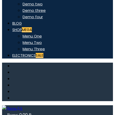
Demo two
Demo three
Demo four
BLOG
SHOP
MEGA
Menu One
Menu Two
Menu Three
ELECTRONICS
SALE
Всего:
0,00
₽