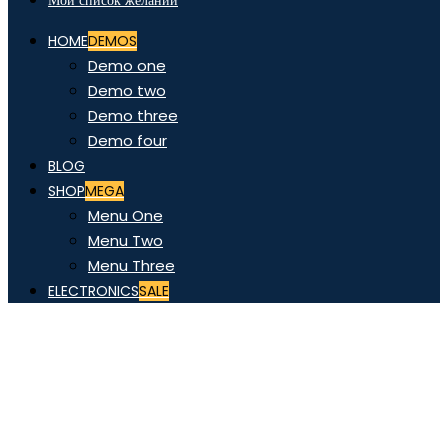
Мой список желаний
HOME
DEMOS
Demo one
Demo two
Demo three
Demo four
BLOG
SHOP
MEGA
Menu One
Menu Two
Menu Three
ELECTRONICS
SALE