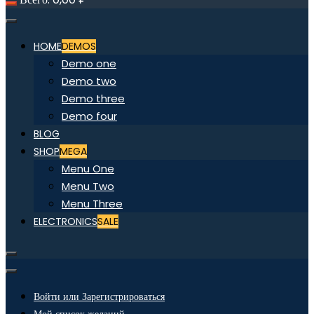
HOME
DEMOS
Demo one
Demo two
Demo three
Demo four
BLOG
SHOP
MEGA
Menu One
Menu Two
Menu Three
ELECTRONICS
SALE
Войти или Зарегистрироваться