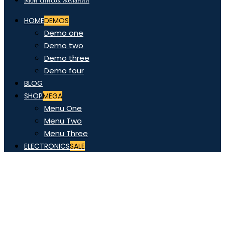
Мой список желаний
HOME
DEMOS
Demo one
Demo two
Demo three
Demo four
BLOG
SHOP
MEGA
Menu One
Menu Two
Menu Three
ELECTRONICS
SALE