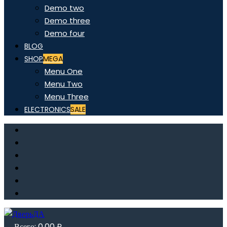
Demo two
Demo three
Demo four
BLOG
SHOP
MEGA
Menu One
Menu Two
Menu Three
ELECTRONICS
SALE
Всего:
0,00
₽