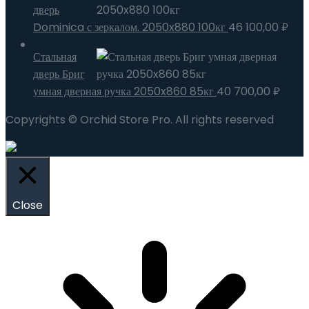
дверь
Dominica с зеркалом. 2050x880 100кг
46 100,00
₽
Стальная
дверь Бриг
умная дверная ручка 2050x860 85кг
40 700,00
₽
Copyrights © Orchid Store Pro. All rights reserved
Close