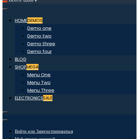
HOME
DEMOS
Demo one
Demo two
Demo three
Demo four
BLOG
SHOP
MEGA
Menu One
Menu Two
Menu Three
ELECTRONICS
SALE
Войти или Зарегистрироваться