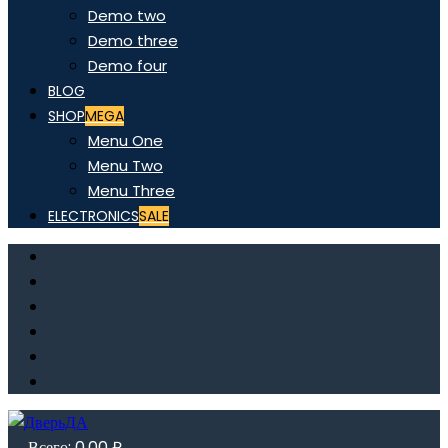
Demo two
Demo three
Demo four
BLOG
SHOP
MEGA
Menu One
Menu Two
Menu Three
ELECTRONICS
SALE
Всего:
0,00
₽