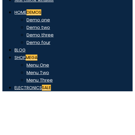
Мой список желаний
HOME
DEMOS
Demo one
Demo two
Demo three
Demo four
BLOG
SHOP
MEGA
Menu One
Menu Two
Menu Three
ELECTRONICS
SALE