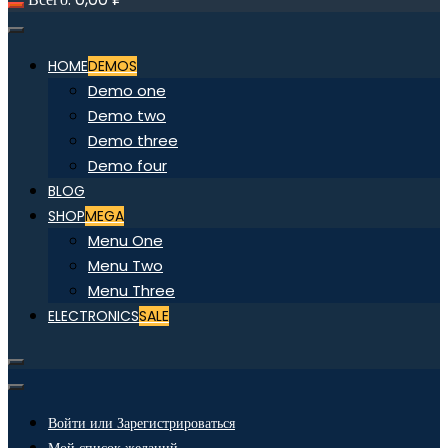
HOME
DEMOS
Demo one
Demo two
Demo three
Demo four
BLOG
SHOP
MEGA
Menu One
Menu Two
Menu Three
ELECTRONICS
SALE
Войти или Зарегистрироваться