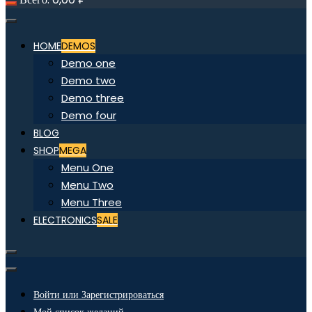
HOME
DEMOS
Demo one
Demo two
Demo three
Demo four
BLOG
SHOP
MEGA
Menu One
Menu Two
Menu Three
ELECTRONICS
SALE
Войти или Зарегистрироваться