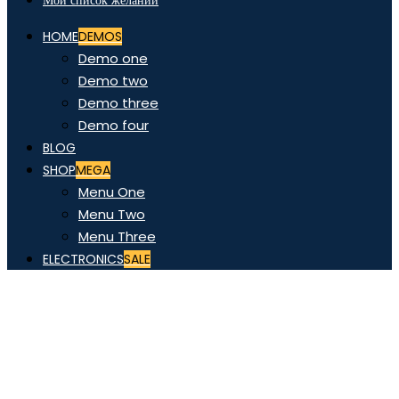
Мой список желаний
HOME
DEMOS
Demo one
Demo two
Demo three
Demo four
BLOG
SHOP
MEGA
Menu One
Menu Two
Menu Three
ELECTRONICS
SALE