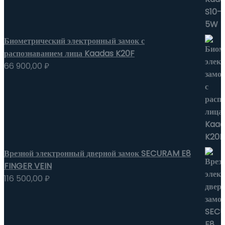
Биометрический электронный замок с
распознаванием лица Kaadas K20F
66 900,00
₽
Врезной электронный дверной замок SECURAM E8
FINGER VEIN
116 500,00
₽