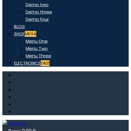
Demo two
Demo three
Demo four
BLOG
SHOP
MEGA
Menu One
Menu Two
Menu Three
ELECTRONICS
SALE
Всего:
0,00
₽