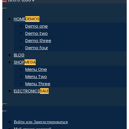
HOME
DEMOS
Demo one
Demo two
Demo three
Demo four
BLOG
SHOP
MEGA
Menu One
Menu Two
Menu Three
ELECTRONICS
SALE
Войти или Зарегистрироваться