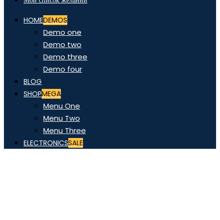
Мой список желаний
HOME
DEMOS
Demo one
Demo two
Demo three
Demo four
BLOG
SHOP
MEGA
Menu One
Menu Two
Menu Three
ELECTRONICS
SALE