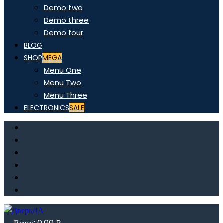
Demo two
Demo three
Demo four
BLOG
SHOP
MEGA
Menu One
Menu Two
Menu Three
ELECTRONICS
SALE
Всего:
0,00
₽