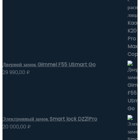
Дверной замок Gimmel F55 USmart Go
29 990,00
₽
Электронный замок Smart lock DZ21Pro
20 000,00
₽