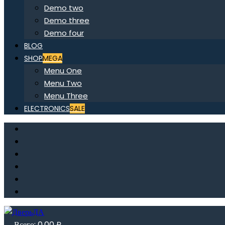
Demo two
Demo three
Demo four
BLOG
SHOP
MEGA
Menu One
Menu Two
Menu Three
ELECTRONICS
SALE
Всего:
0,00
₽