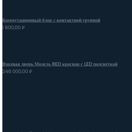
Коммутационный блок с контактной группой
1 800,00
₽
Входная дверь Модель RED красная с LED подсветкой
246 000,00
₽