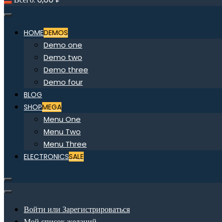
HOME
DEMOS
Demo one
Demo two
Demo three
Demo four
BLOG
SHOP
MEGA
Menu One
Menu Two
Menu Three
ELECTRONICS
SALE
Войти или Зарегистрироваться
Мой список желаний