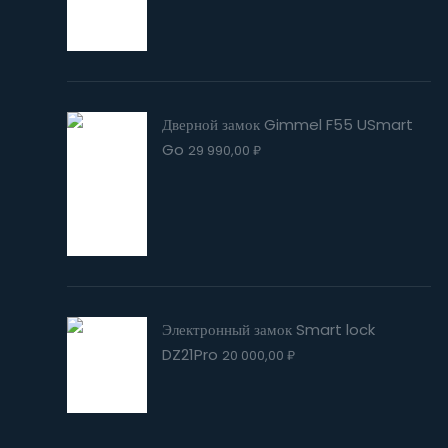
Дверной замок Gimmel F55 USmart
Go
29 990,00
₽
Электронный замок Smart lock
DZ21Pro
20 000,00
₽