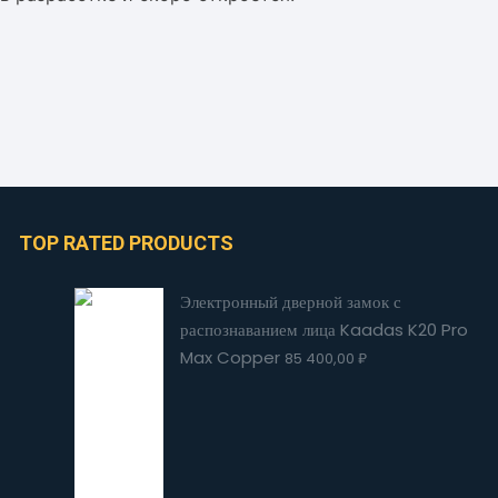
TOP RATED PRODUCTS
Электронный дверной замок с
распознаванием лица Kaadas K20 Pro
Max Copper
85 400,00
₽