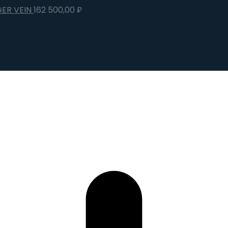
GER VEIN
162 500,00
₽