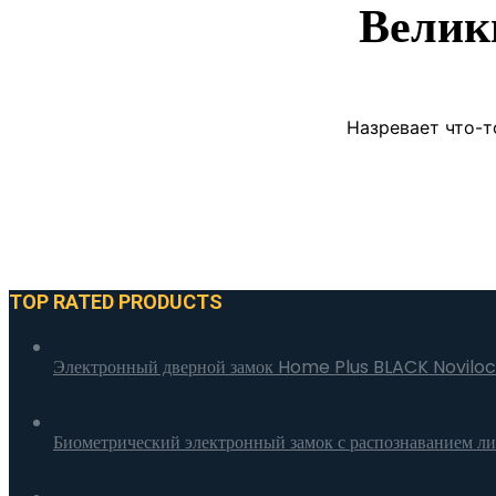
Велик
Назревает что-т
TOP RATED PRODUCTS
Электронный дверной замок Home Plus BLACK Novilo
Биометрический электронный замок с распознаванием л