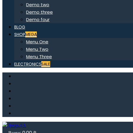
Demo two
Demo three
Demo four
BLOG
SHOP
MEGA
Menu One
Menu Two
Menu Three
ELECTRONICS
SALE
Всего:
0,00
₽