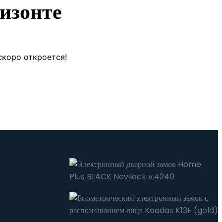
изонте
скоро откроется!