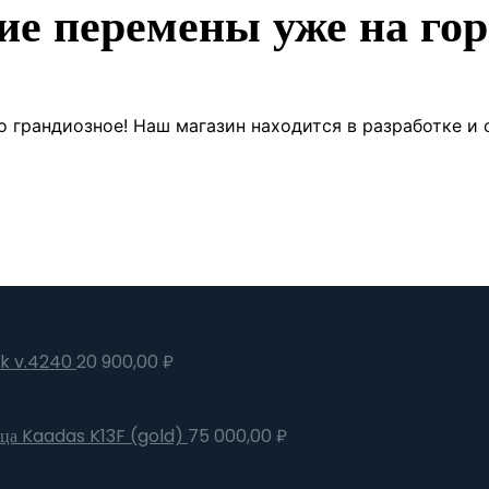
ие перемены уже на гор
о грандиозное! Наш магазин находится в разработке и 
ck v.4240
20 900,00
₽
ица Kaadas K13F (gold)
75 000,00
₽