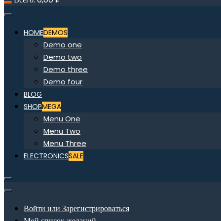
HOME
DEMOS
Demo one
Demo two
Demo three
Demo four
BLOG
SHOP
MEGA
Menu One
Menu Two
Menu Three
ELECTRONICS
SALE
Войти или Зарегистрироваться
Мой список желаний