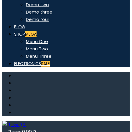
Demo two
Demo three
Demo four
BLOG
SHOP
MEGA
Menu One
Menu Two
Menu Three
ELECTRONICS
SALE
Всего:
0,00
₽