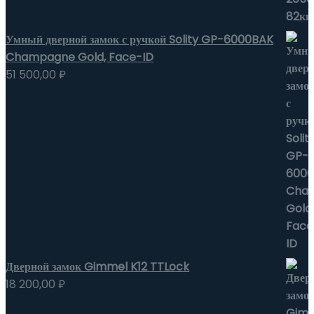
Умный дверной замок с ручкой Solity GP-6000BAK
Champagne Gold, Face-ID
51 500,00
₽
Дверной замок Gimmel K12 TTLock
18 200,00
₽