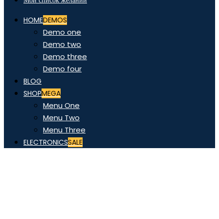
Мой список желаний
HOME
DEMOS
Demo one
Demo two
Demo three
Demo four
BLOG
SHOP
MEGA
Menu One
Menu Two
Menu Three
ELECTRONICS
SALE