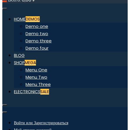
HOME
DEMOS
Demo one
Demo two
Demo three
Demo four
BLOG
SHOP
MEGA
Menu One
Menu Two
Menu Three
ELECTRONICS
SALE
Войти или Зарегистрироваться