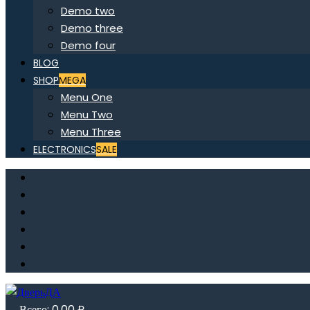
Demo two
Demo three
Demo four
BLOG
SHOP
MEGA
Menu One
Menu Two
Menu Three
ELECTRONICS
SALE
Всего:
0,00
₽