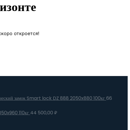
изонте
скоро откроется!
ический замок Smart lock DZ 888 2050x880 100кг
66
2050x960 110кг
44 500,00
₽