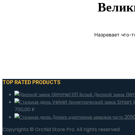
Велик
Назревает что-т
TOP RATED PRODUCTS
Дверной замок Gi
700,00
₽
Copyrights © Orchid Store Pro. All rights reserved