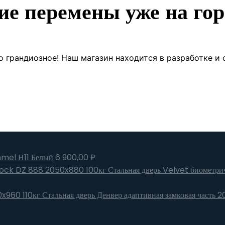
ие перемены уже на гор
о грандиозное! Наш магазин находится в разработке и 
mmel Н11 Белый
6 900,00
₽
Стальная дверь Velvet биометр
Стальная дверь Денвер адаптивная замковая часть 