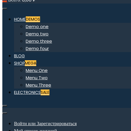
HOME
DEMOS
Demo one
Demo two
Demo three
Demo four
BLOG
SHOP
MEGA
Menu One
Menu Two
Menu Three
ELECTRONICS
SALE
Войти или Зарегистрироваться
Мой список желаний