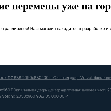
ие перемены уже на гор
о грандиозное! Наш магазин находится в разработке и 
Стальная дверь Velvet биометр
Стальная дверь Денвер адаптивная замковая часть 
рь Solana 2050x960 90кг
35 000,00
₽