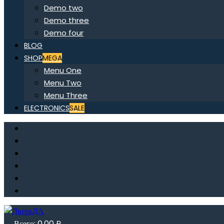
Demo two
Demo three
Demo four
BLOG
SHOP
MEGA
Menu One
Menu Two
Menu Three
ELECTRONICS
SALE
Всего:
0,00
₽