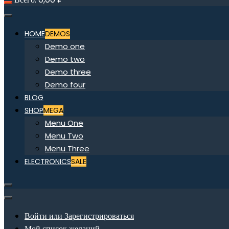
HOME
DEMOS
Demo one
Demo two
Demo three
Demo four
BLOG
SHOP
MEGA
Menu One
Menu Two
Menu Three
ELECTRONICS
SALE
Войти или Зарегистрироваться
Мой список желаний