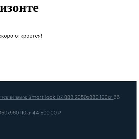
изонте
скоро откроется!
ический замок Smart lock DZ 888 2050x880 100кг
66
2050x960 110кг
44 500,00
₽