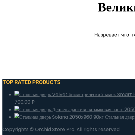
Велик
Назревает что-т
TOP RATED PRODUCTS
700,00
₽
Стальная две
Copyrights © Orchid Store Pro. All rights reserved