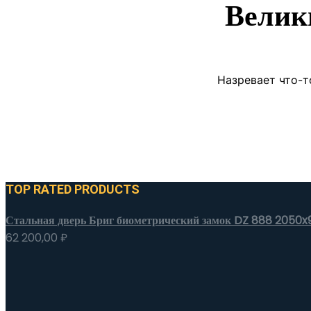
Велик
Назревает что-т
TOP RATED PRODUCTS
Стальная дверь Бриг биометрический замок DZ 888 2050x
62 200,00
₽