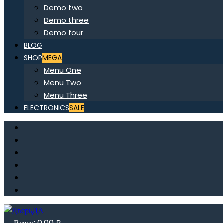
Demo two
Demo three
Demo four
BLOG
SHOP
MEGA
Menu One
Menu Two
Menu Three
ELECTRONICS
SALE
Всего:
0,00
₽