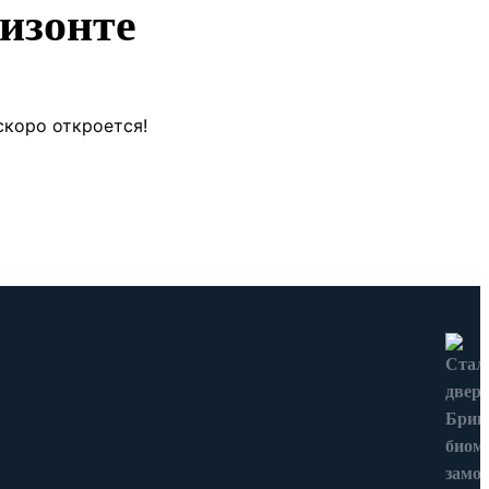
изонте
скоро откроется!