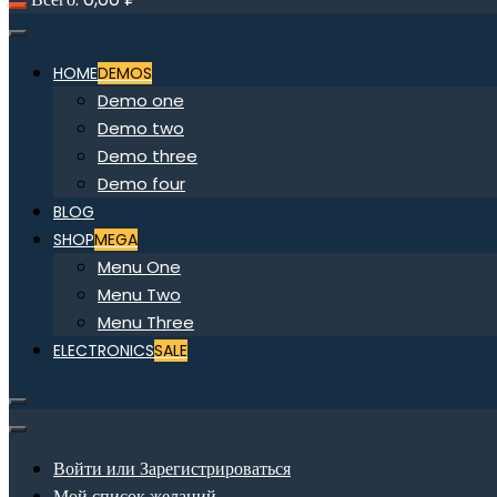
HOME
DEMOS
Demo one
Demo two
Demo three
Demo four
BLOG
SHOP
MEGA
Menu One
Menu Two
Menu Three
ELECTRONICS
SALE
Войти или Зарегистрироваться
Мой список желаний