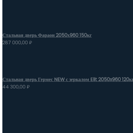
Стальная дверь Фараон 2050х960 150кг
287 000,00
₽
Стальная дверь Гермес NEW с зеркалом Elit 2050x960 120к
44 300,00
₽