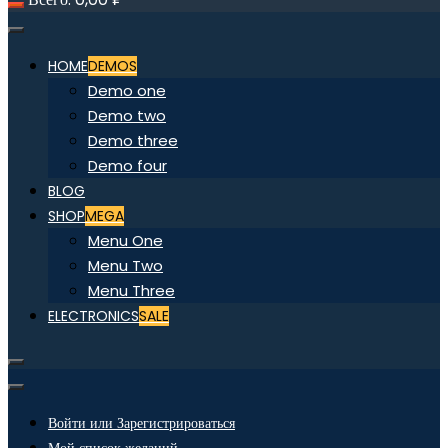
HOME
DEMOS
Demo one
Demo two
Demo three
Demo four
BLOG
SHOP
MEGA
Menu One
Menu Two
Menu Three
ELECTRONICS
SALE
Войти или Зарегистрироваться