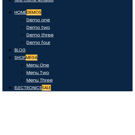
Мой список желаний
HOME
DEMOS
Demo one
Demo two
Demo three
Demo four
BLOG
SHOP
MEGA
Menu One
Menu Two
Menu Three
ELECTRONICS
SALE