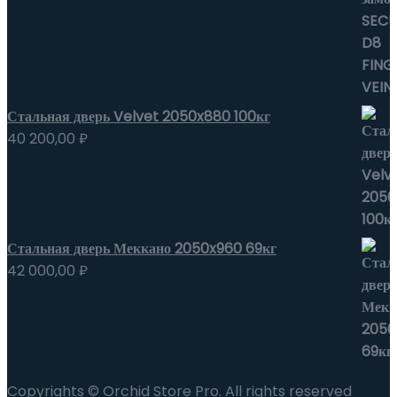
Стальная дверь Velvet 2050x880 100кг
40 200,00
₽
Стальная дверь Меккано 2050x960 69кг
42 000,00
₽
Copyrights © Orchid Store Pro. All rights reserved