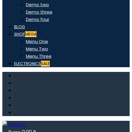
Demo two
Demo three
Demo four
BLOG
SHOP
MEGA
Menu One
Menu Two
Menu Three
ELECTRONICS
SALE
Всего:
0,00
₽