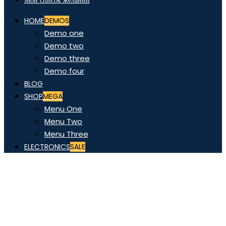
Мой список желаний
HOME
DEMOS
Demo one
Demo two
Demo three
Demo four
BLOG
SHOP
MEGA
Menu One
Menu Two
Menu Three
ELECTRONICS
SALE