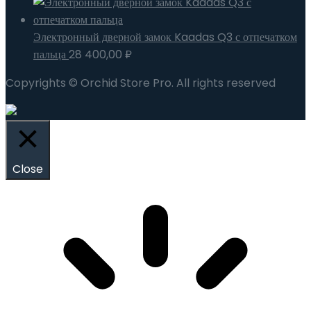
Электронный дверной замок Kaadas Q3 с отпечатком
пальца
28 400,00
₽
Copyrights © Orchid Store Pro. All rights reserved
Close