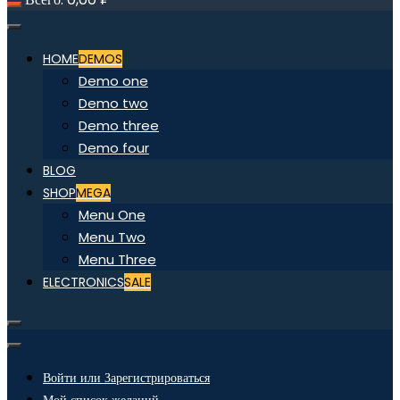
HOME
DEMOS
Demo one
Demo two
Demo three
Demo four
BLOG
SHOP
MEGA
Menu One
Menu Two
Menu Three
ELECTRONICS
SALE
Войти или Зарегистрироваться