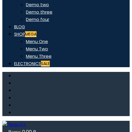
Demo two
Demo three
Demo four
BLOG
SHOP
MEGA
Menu One
Menu Two
Menu Three
ELECTRONICS
SALE
Всего:
0,00
₽