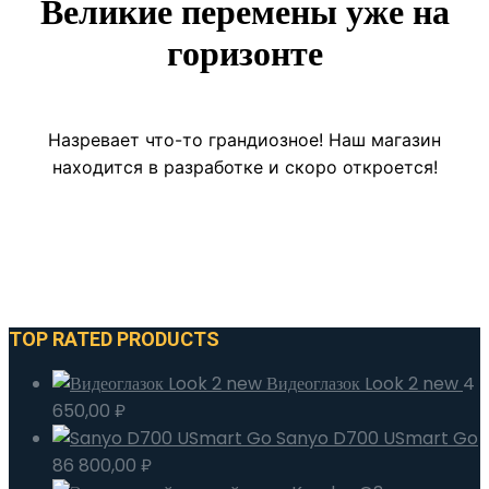
Великие перемены уже на
горизонте
Назревает что-то грандиозное! Наш магазин
находится в разработке и скоро откроется!
TOP RATED PRODUCTS
Видеоглазок Look 2 new
4
650,00
₽
Sanyo D700 USmart Go
86 800,00
₽