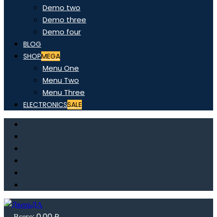
Demo two
Demo three
Demo four
BLOG
SHOP
MEGA
Menu One
Menu Two
Menu Three
ELECTRONICS
SALE
Всего:
0,00
₽