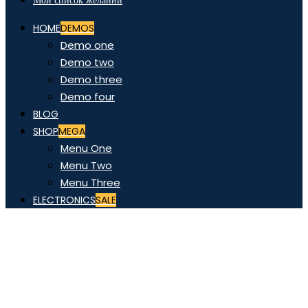
Мой список желаний
HOME
DEMOS
Demo one
Demo two
Demo three
Demo four
BLOG
SHOP
MEGA
Menu One
Menu Two
Menu Three
ELECTRONICS
SALE