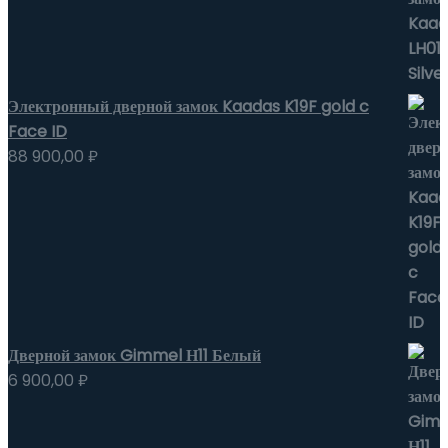
Электронный дверной замок Kaadas K19F gold c
Face ID
88 900,00
₽
Дверной замок Gimmel Н11 Белый
6 900,00
₽