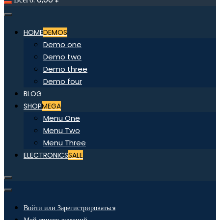
HOME
DEMOS
Demo one
Demo two
Demo three
Demo four
BLOG
SHOP
MEGA
Menu One
Menu Two
Menu Three
ELECTRONICS
SALE
Войти или Зарегистрироваться