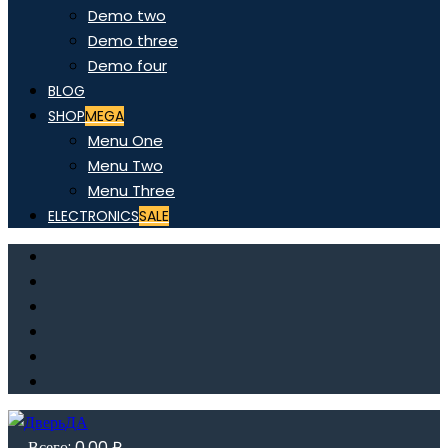
Demo two
Demo three
Demo four
BLOG
SHOP
MEGA
Menu One
Menu Two
Menu Three
ELECTRONICS
SALE
Всего:
0,00
₽