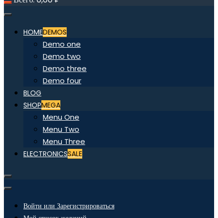
HOME
DEMOS
Demo one
Demo two
Demo three
Demo four
BLOG
SHOP
MEGA
Menu One
Menu Two
Menu Three
ELECTRONICS
SALE
Войти или Зарегистрироваться