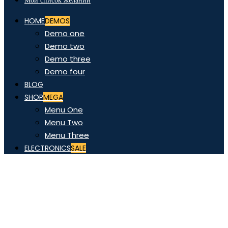
Мой список желаний
HOME
DEMOS
Demo one
Demo two
Demo three
Demo four
BLOG
SHOP
MEGA
Menu One
Menu Two
Menu Three
ELECTRONICS
SALE