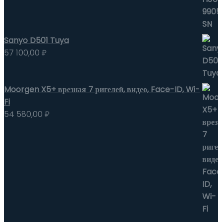
Sanyo D501 Tuya
57 100,00
₽
Moorgen X5+ врезная 7 ригелей, видео, Face-ID, Wi-
Fi
54 580,00
₽