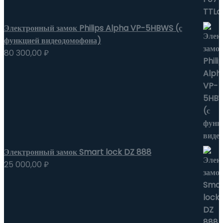
Электронный замок Philips Alpha VP-5HBWS (с
функцией видеодомофона)
80 300,00
₽
Электронный замок Smart lock DZ 888
25 000,00
₽