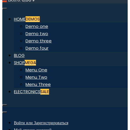
HOME
DEMOS
Demo one
Demo two
Demo three
Demo four
BLOG
SHOP
MEGA
Menu One
Menu Two
Menu Three
ELECTRONICS
SALE
Войти или Зарегистрироваться