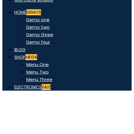
Мой список желаний
HOME
DEMOS
Demo one
Demo two
Demo three
Demo four
BLOG
SHOP
MEGA
Menu One
Menu Two
Menu Three
ELECTRONICS
SALE