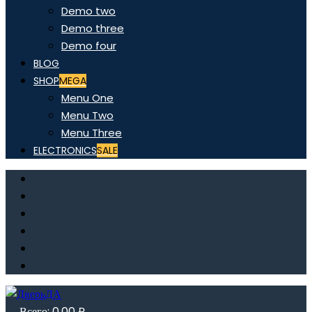
Demo two
Demo three
Demo four
BLOG
SHOP
MEGA
Menu One
Menu Two
Menu Three
ELECTRONICS
SALE
Всего:
0,00
₽