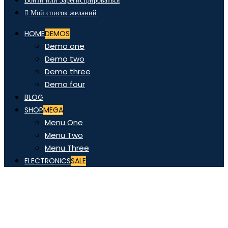
Войти или Зарегистрироваться
Мой список желаний
HOME
DEMOS
Demo one
Demo two
Demo three
Demo four
BLOG
SHOP
MEGA
Menu One
Menu Two
Menu Three
ELECTRONICS
SALE