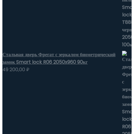
Стальная дверь Фрегат с зеркалом биометрический
замок Smart lock R06 2050x960 90кг
49 200,00
₽