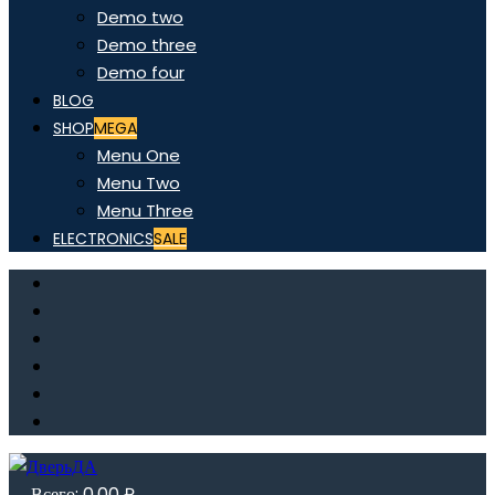
Demo two
Demo three
Demo four
BLOG
SHOP
MEGA
Menu One
Menu Two
Menu Three
ELECTRONICS
SALE
Всего:
0,00
₽