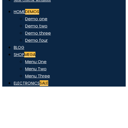
Мой список желаний
HOME
DEMOS
Demo one
Demo two
Demo three
Demo four
BLOG
SHOP
MEGA
Menu One
Menu Two
Menu Three
ELECTRONICS
SALE