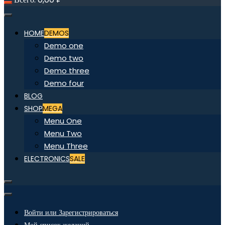
HOME
DEMOS
Demo one
Demo two
Demo three
Demo four
BLOG
SHOP
MEGA
Menu One
Menu Two
Menu Three
ELECTRONICS
SALE
Войти или Зарегистрироваться