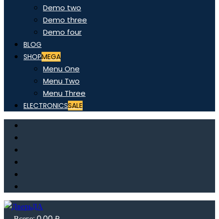
Demo two
Demo three
Demo four
BLOG
SHOP
MEGA
Menu One
Menu Two
Menu Three
ELECTRONICS
SALE
Всего:
0,00
₽