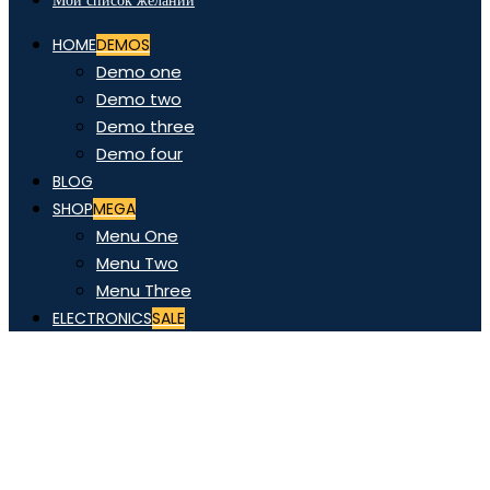
Мой список желаний
HOME
DEMOS
Demo one
Demo two
Demo three
Demo four
BLOG
SHOP
MEGA
Menu One
Menu Two
Menu Three
ELECTRONICS
SALE