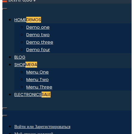
HOME
DEMOS
Demo one
Demo two
Demo three
Demo four
BLOG
SHOP
MEGA
Menu One
Menu Two
Menu Three
ELECTRONICS
SALE
Войти или Зарегистрироваться