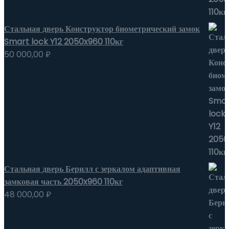
Стальная дверь Конструктор биометрический замок
Smart lock Y12 2050x960 110кг
50 000,00
₽
Стальная дверь Берилл с зеркалом адаптивная
замковая часть 2050x960 110кг
48 000,00
₽