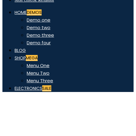
Мой список желаний
HOME
DEMOS
Demo one
Demo two
Demo three
Demo four
BLOG
SHOP
MEGA
Menu One
Menu Two
Menu Three
ELECTRONICS
SALE