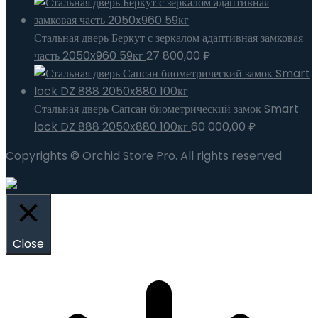
Стальная дверь Беркут с зеркалом адаптивная замковая
часть 2050x960 59кг
27 800,00
₽
Стальная дверь Сапсан биометрический замок Smart
lock DZ 888 2050x880 100кг
60 000,00
₽
Copyrights © Orchid Store Pro. All rights reserved
Close