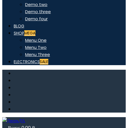
Demo two
Demo three
Demo four
BLOG
SHOP
MEGA
Menu One
Menu Two
Menu Three
ELECTRONICS
SALE
Всего:
0,00
₽