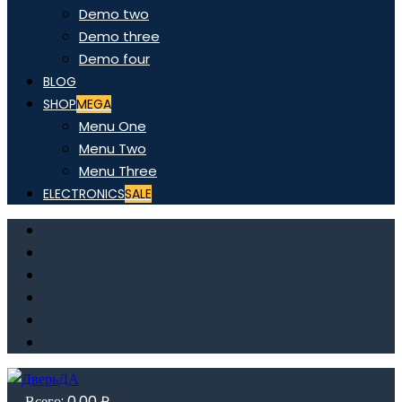
Demo two
Demo three
Demo four
BLOG
SHOP
MEGA
Menu One
Menu Two
Menu Three
ELECTRONICS
SALE
Всего:
0,00
₽