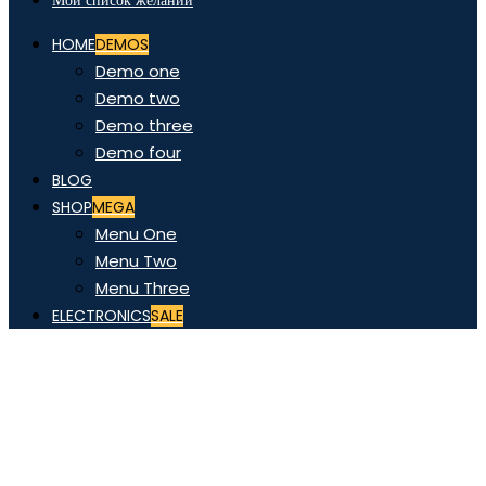
Мой список желаний
HOME
DEMOS
Demo one
Demo two
Demo three
Demo four
BLOG
SHOP
MEGA
Menu One
Menu Two
Menu Three
ELECTRONICS
SALE