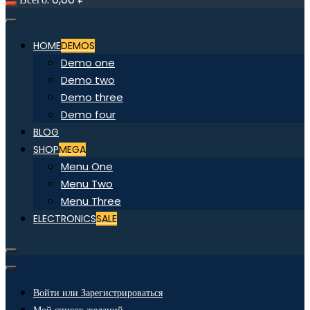
HOME
DEMOS
Demo one
Demo two
Demo three
Demo four
BLOG
SHOP
MEGA
Menu One
Menu Two
Menu Three
ELECTRONICS
SALE
Войти или Зарегистрироваться