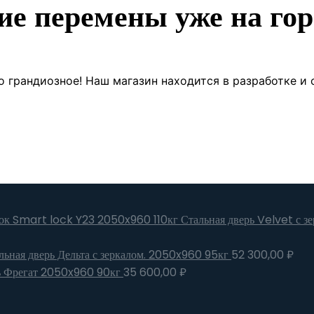
ие перемены уже на гор
о грандиозное! Наш магазин находится в разработке и 
Стальная дверь Velvet с 
льная дверь Дельта с зеркалом. 2050x960 95кг
52 300,00
₽
ь Фрегат 2050x960 90кг
35 600,00
₽