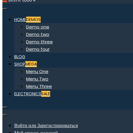
HOME
DEMOS
Demo one
Demo two
Demo three
Demo four
BLOG
SHOP
MEGA
Menu One
Menu Two
Menu Three
ELECTRONICS
SALE
Войти или Зарегистрироваться
Мой список желаний