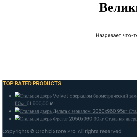
Велик
Назревает что-т
TOP RATED PRODUCTS
110кг
61 500,00
₽
Ста
Стальная двер
Copyrights © Orchid Store Pro. All rights reserved