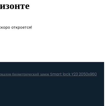
изонте
скоро откроется!
зеркалом биометрический замок Smart lock Y23 2050x960