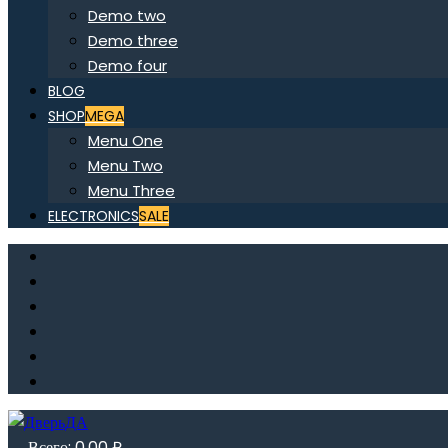
Demo two
Demo three
Demo four
BLOG
SHOP
MEGA
Menu One
Menu Two
Menu Three
ELECTRONICS
SALE
Всего:
0,00
₽