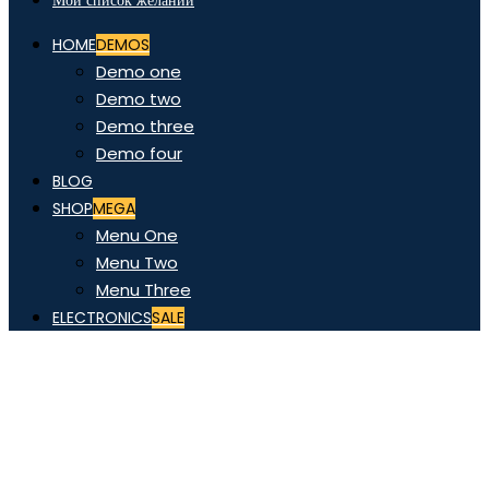
Мой список желаний
HOME
DEMOS
Demo one
Demo two
Demo three
Demo four
BLOG
SHOP
MEGA
Menu One
Menu Two
Menu Three
ELECTRONICS
SALE