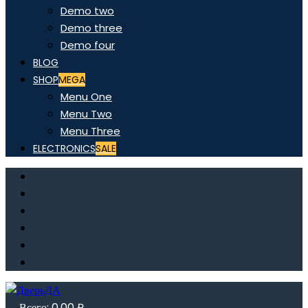
Demo two
Demo three
Demo four
BLOG
SHOP
MEGA
Menu One
Menu Two
Menu Three
ELECTRONICS
SALE
Всего:
0,00
₽