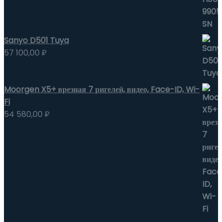
Sanyo D501 Tuya
57 100,00
₽
Moorgen X5+ врезная 7 ригелей, видео, Face-ID, Wi-
Fi
54 580,00
₽