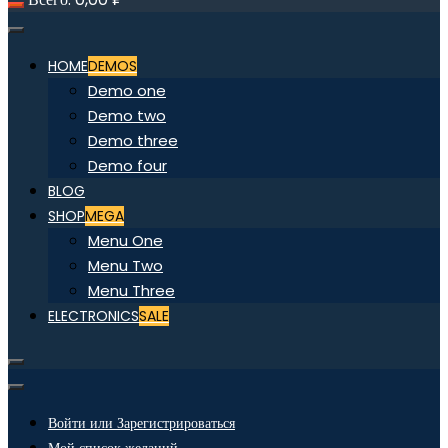
HOME
DEMOS
Demo one
Demo two
Demo three
Demo four
BLOG
SHOP
MEGA
Menu One
Menu Two
Menu Three
ELECTRONICS
SALE
Войти или Зарегистрироваться