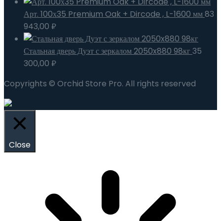
Арт. 100х35 Premium Oak + Dircode , L-1600 мм
83
943,00
₽
Стальная дверь Дуэт с зеркалом 2050x880 98кг
35
300,00
₽
Copyrights © Orchid Store Pro. All rights reserved
Close