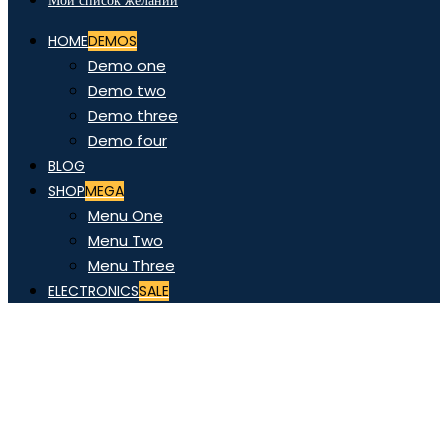
Мой список желаний
HOME
DEMOS
Demo one
Demo two
Demo three
Demo four
BLOG
SHOP
MEGA
Menu One
Menu Two
Menu Three
ELECTRONICS
SALE