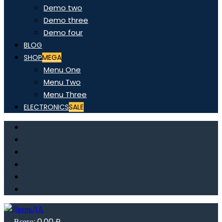
Demo two
Demo three
Demo four
BLOG
SHOP
MEGA
Menu One
Menu Two
Menu Three
ELECTRONICS
SALE
Всего:
0,00
₽