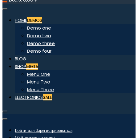
HOME
DEMOS
Demo one
Demo two
Demo three
Demo four
BLOG
SHOP
MEGA
Menu One
Menu Two
Menu Three
ELECTRONICS
SALE
Войти или Зарегистрироваться