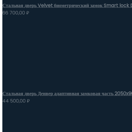
Стальная дверь Velvet биометрический замок Smart lock
66 700,00
₽
Стальная дверь Денвер адаптивная замковая часть 2050x9
44 500,00
₽