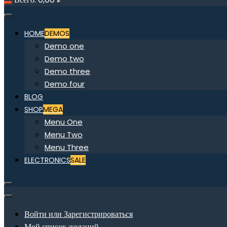
HOME
DEMOS
Demo one
Demo two
Demo three
Demo four
BLOG
SHOP
MEGA
Menu One
Menu Two
Menu Three
ELECTRONICS
SALE
Войти или Зарегистрироваться
Мой список желаний