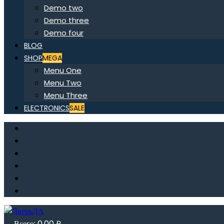
Demo two
Demo three
Demo four
BLOG
SHOP
MEGA
Menu One
Menu Two
Menu Three
ELECTRONICS
SALE
Всего:
0,00
₽